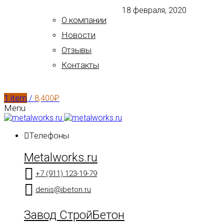
18 февраля, 2020
О компании
Новости
Отзывы
Контакты
1
item
/
8,400
₽
Menu
Телефоны
Metalworks.ru
+7 (911) 123-19-79
denis@ibeton.ru
Завод СтройБетон