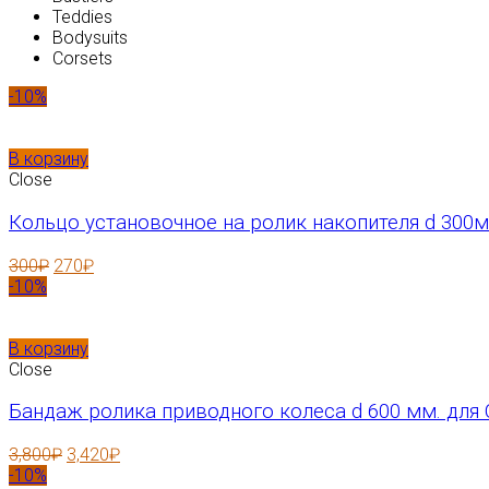
Teddies
Bodysuits
Corsets
-10%
В корзину
Close
Кольцо установочное на ролик накопителя d 300м
300
₽
270
₽
-10%
В корзину
Close
Бандаж ролика приводного колеса d 600 мм. для 
3,800
₽
3,420
₽
-10%