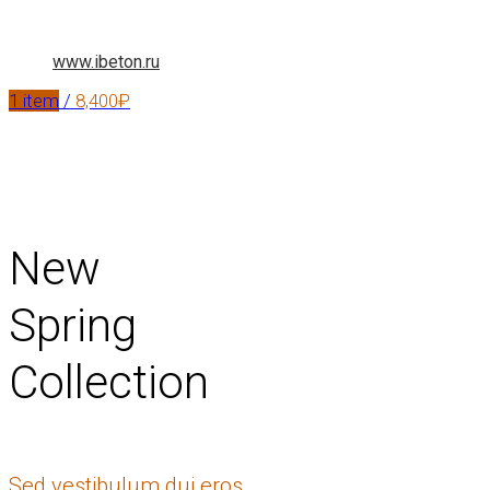
www.ibeton.ru
1
item
/
8,400
₽
New
Spring
Collection
Sed vestibulum dui eros