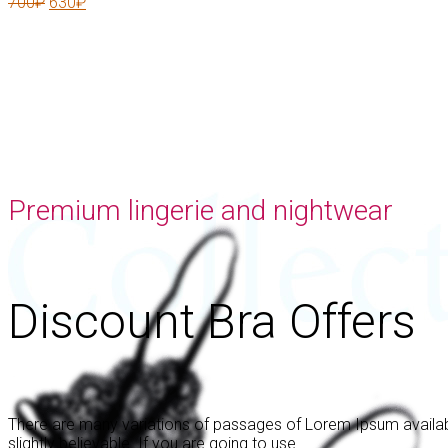
700
₽
630
₽
Premium lingerie and nightwear
Discount Bra Offers
There are many variations of passages of Lorem Ipsum availabl
slightly believable. If you are going to use.