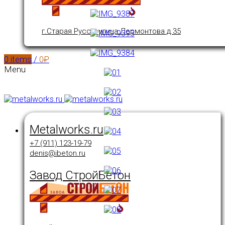
г.Старая Русса, улица Лермонтова д.35
0
items
/
0
₽
Menu
Metalworks.ru
+7 (911) 123-19-79
denis@ibeton.ru
Завод СтройБетон