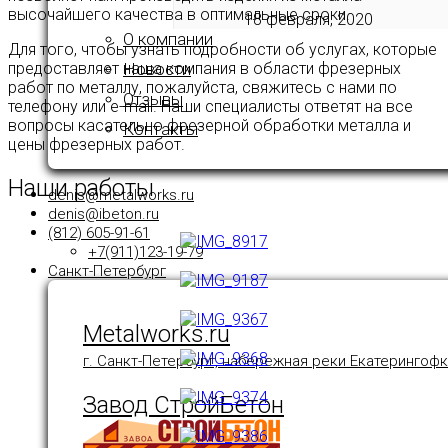
высочайшего качества в оптимальные сроки.
18 февраля, 2020
О компании
Для того, чтобы узнать подробности об услугах, которые
Новости
предоставляет наша компания в области фрезерных
работ по металлу, пожалуйста, свяжитесь с нами по
Отзывы
телефону или e-mail. Наши специалисты ответят на все
вопросы касательно фрезерной обработки металла и
Контакты
цены фрезерных работ.
Наши работы
denis@metalworks.ru
denis@ibeton.ru
(812) 605-91-61
+7(911)123-19-79
Санкт-Петербург
Metalworks.ru
г. Санкт-Петербург, набережная реки Екатерингофк
Завод СтройБетон