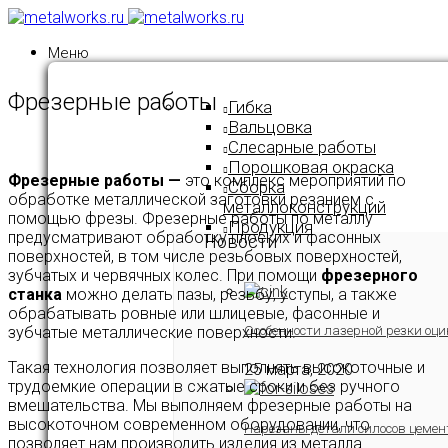
Меню
Фрезерные работы
Гибка
Вальцовка
Слесарные работы
Порошковая окраска
Фрезерные работы —
это комплекс мероприятий по
Сборка
обработке металлической заготовки резанием с
металлоконструкций
помощью фрезы. Фрезерные работы по металлу
Продукция
предусматривают обработку плоских и фасонных
Новости
поверхностей, в том числе резьбовых поверхностей,
зубчатых и червячных колес. При помощи
фрезерного
станка
можно делать пазы, резьбу, уступы, а также
обрабатывать ровные или шлицевые, фасонные и
зубчатые металлические поверхности.
Особенности лазерной резки оци
Такая технология позволяет выполнять высокоточные и
25 марта, 2020
трудоемкие операции в сжатые сроки и без ручного
вмешательства. Мы выполняем фрезерные работы на
высокоточном современном оборудовании, что
Нарезаны детали силосов цемен
позволяет нам производить изделия из металла