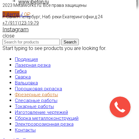
www.ibeton.ru
2023 Metalworks.ru. Все права защищены
0
items
/
0
₽
г. Санкт-Петербург, Наб. реки Екатерингофки д.24
+7 (911)123-19-79
Instagram
close
Search
Start typing to see products you are looking for.
Продукция
Лазерная резка
Гибка
Сварка
Вальцовка
Порошковая окраска
Фрезерные работы
Слесарные работы
Токарные работы
Изготовление чертежей
Сборка металлоконструкций
Электроэрозионная резка
Контакты