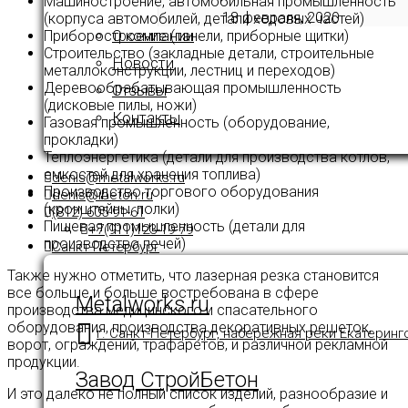
Машиностроение, автомобильная промышленность
18 февраля, 2020
(корпуса автомобилей, детали ходовых частей)
О компании
Приборостроение (панели, приборные щитки)
Строительство (закладные детали, строительные
Новости
металлоконструкции, лестниц и переходов)
Деревообрабатывающая промышленность
Отзывы
(дисковые пилы, ножи)
Контакты
Газовая промышленность (оборудование,
прокладки)
Теплоэнергетика (детали для производства котлов,
емкостей для хранения топлива)
denis@metalworks.ru
Производство торгового оборудования
denis@ibeton.ru
(кронштейны, полки)
(812) 605-91-61
Пищевая промышленность (детали для
+7(911)123-19-79
производство печей)
Санкт-Петербург
Также нужно отметить, что лазерная резка становится
все больше и больше востребована в сфере
Metalworks.ru
производства медицинского и спасательного
оборудования, производства декоративных решеток,
г. Санкт-Петербург, набережная реки Екатеринг
ворот, ограждений, трафаретов, и различной рекламной
продукции.
Завод СтройБетон
И это далеко не полный список изделий, разнообразие и