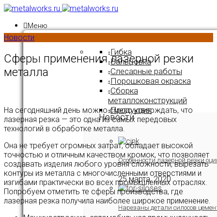
Меню
Новости
Гибка
Сферы применения лазерной резки
Вальцовка
металла
Слесарные работы
Порошковая окраска
Сборка
металлоконструкций
Продукция
На сегодняшний день можно смело утверждать, что
Новости
лазерная резка — это одна из самых передовых
технологий в обработке металла.
Она не требует огромных затрат, обладает высокой
точностью и отличным качеством кромок, что позволяет
Особенности лазерной резки оци
создавать изделия любого уровня сложности, вырезать
контуры из металла с многочисленными отверстиями и
25 марта, 2020
изгибами практически во всех промышленных отраслях.
Попробуем отметить те сферы производства, где
лазерная резка получила наиболее широкое применение.
Нарезаны детали силосов цемен