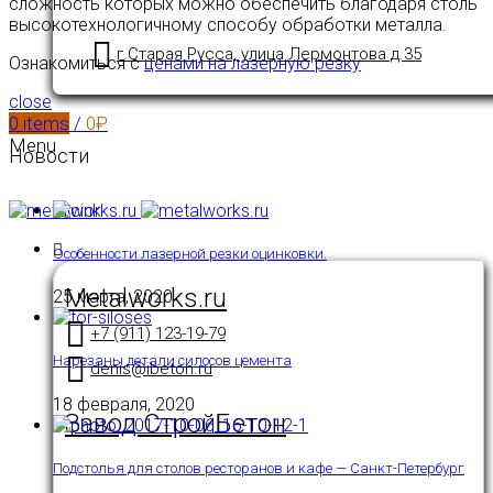
сложность которых можно обеспечить благодаря столь
высокотехнологичному способу обработки металла.
г.Старая Русса, улица Лермонтова д.35
Ознакомиться с
ценами на лазерную резку
close
0
items
/
0
₽
Menu
Новости
Особенности лазерной резки оцинковки.
Metalworks.ru
25 марта, 2020
+7 (911) 123-19-79
Нарезаны детали силосов цемента
denis@ibeton.ru
18 февраля, 2020
Завод СтройБетон
Подстолья для столов ресторанов и кафе — Санкт-Петербург