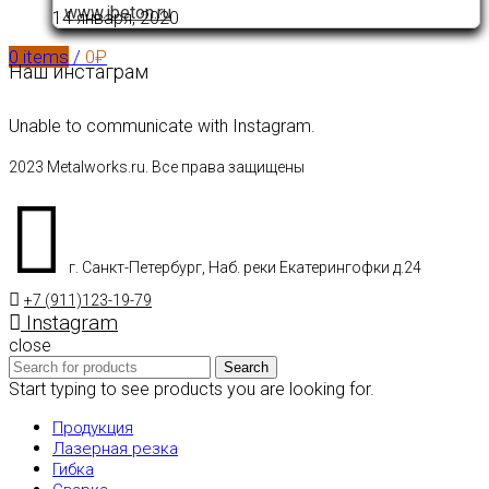
www.ibeton.ru
14 января, 2020
0
items
/
0
₽
Наш инстаграм
Unable to communicate with Instagram.
2023 Metalworks.ru. Все права защищены
г. Санкт-Петербург, Наб. реки Екатерингофки д.24
+7 (911)123-19-79
Instagram
close
Search
Start typing to see products you are looking for.
Продукция
Лазерная резка
Гибка