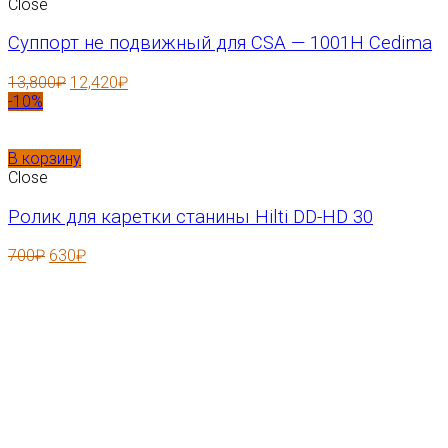
Close
Суппорт не подвижный для CSA — 1001H Cedima
13,800
₽
12,420
₽
-10%
В корзину
Close
Ролик для каретки станины Hilti DD-HD 30
700
₽
630
₽