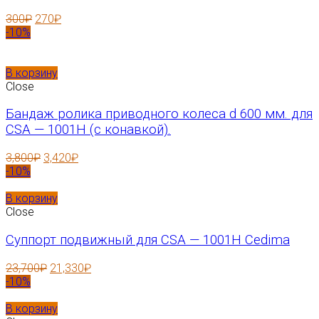
300
₽
270
₽
-10%
В корзину
Close
Бандаж ролика приводного колеса d 600 мм. для
CSA — 1001H (с конавкой).
3,800
₽
3,420
₽
-10%
В корзину
Close
Суппорт подвижный для CSA — 1001H Cedima
23,700
₽
21,330
₽
-10%
В корзину