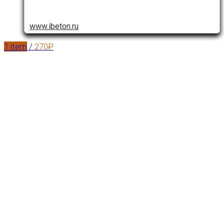
www.ibeton.ru
1
item
/
270
₽