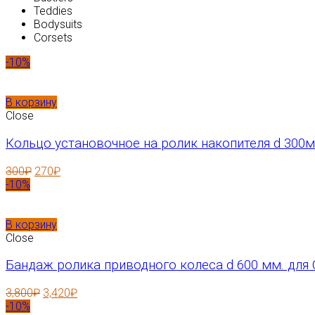
Teddies
Bodysuits
Corsets
-10%
В корзину
Close
Кольцо установочное на ролик накопителя d 300м
300
₽
270
₽
-10%
В корзину
Close
Бандаж ролика приводного колеса d 600 мм. для 
3,800
₽
3,420
₽
-10%