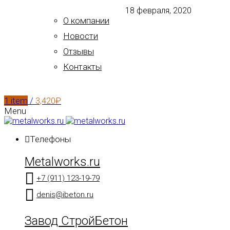
18 февраля, 2020
О компании
Новости
Отзывы
Контакты
1
item
/
3,420
₽
Menu
Телефоны
Metalworks.ru
+7 (911) 123-19-79
denis@ibeton.ru
Завод СтройБетон