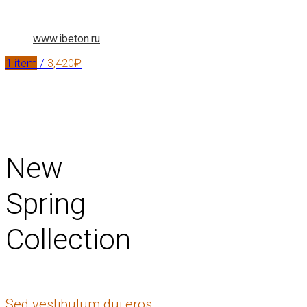
www.ibeton.ru
1
item
/
3,420
₽
New
Spring
Collection
Sed vestibulum dui eros