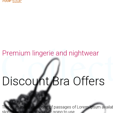
700
₽
630
₽
Premium lingerie and nightwear
Discount Bra Offers
There are many variations of passages of Lorem Ipsum availabl
slightly believable. If you are going to use.