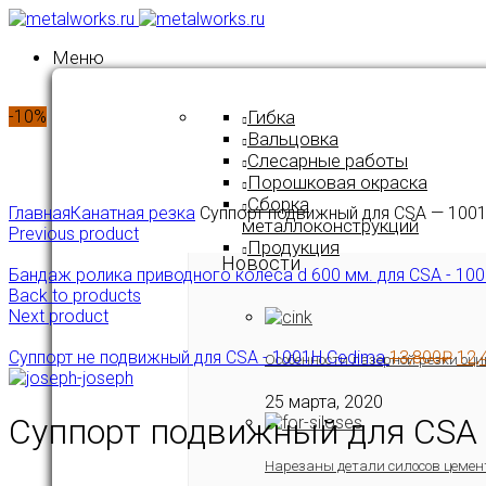
Меню
-10%
Гибка
Вальцовка
Слесарные работы
Порошковая окраска
Click to enlarge
Сборка
Главная
Канатная резка
Суппорт подвижный для CSA — 100
металлоконструкций
Previous product
Продукция
Новости
Бандаж ролика приводного колеса d 600 мм. для CSA - 100
Back to products
Next product
Суппорт не подвижный для CSA - 1001H Cedima
13,800
₽
12,
Особенности лазерной резки оци
25 марта, 2020
Суппорт подвижный для CSA
Нарезаны детали силосов цемен