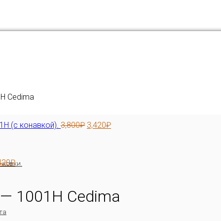
1H Cedima
1H (с конавкой).
3,800
₽
3,420
₽
420
₽
нковки.
 — 1001H Cedima
та