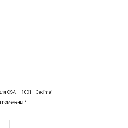
для CSA — 1001H Cedima”
я помечены
*