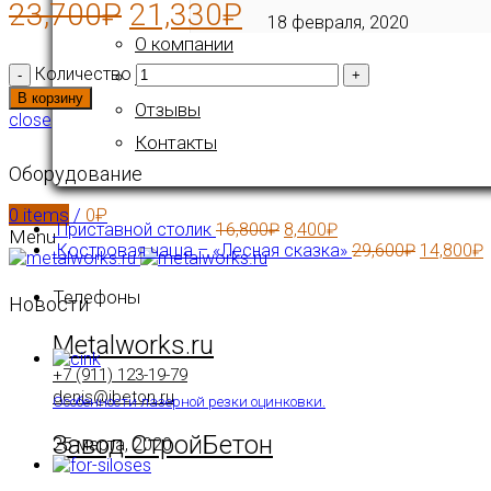
23,700
₽
21,330
₽
18 февраля, 2020
О компании
Количество
Новости
В корзину
Отзывы
close
Контакты
Оборудование
0
items
/
0
₽
Приставной столик
16,800
₽
8,400
₽
Menu
Костровая чаша – «Лесная сказка»
29,600
₽
14,800
₽
Телефоны
Новости
Metalworks.ru
+7 (911) 123-19-79
denis@ibeton.ru
Особенности лазерной резки оцинковки.
Завод СтройБетон
25 марта, 2020