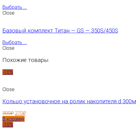
Выбрать ...
Close
Базовый комплект Титан — GS — 350S/450S
Выбрать ...
Close
Похожие товары
-10%
Close
Кольцо установочное на ролик накопителя d 300м
300
₽
270
₽
В корзину
-10%