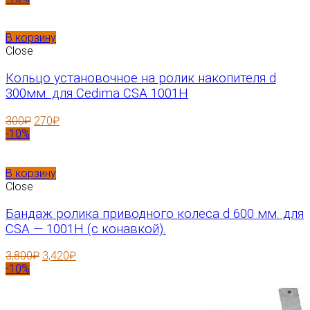
В корзину
Close
Кольцо установочное на ролик накопителя d
300мм. для Cedima CSA 1001H
300
₽
270
₽
-10%
В корзину
Close
Бандаж ролика приводного колеса d 600 мм. для
CSA — 1001H (с конавкой).
3,800
₽
3,420
₽
-10%