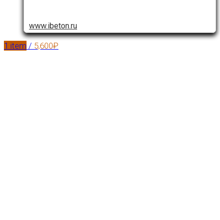
www.ibeton.ru
1
item
/
5,600
₽