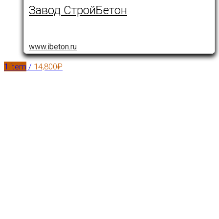
Завод СтройБетон
www.ibeton.ru
1
item
/
14,800
₽