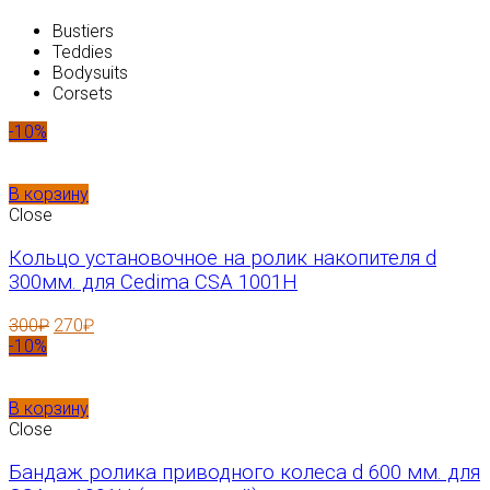
Bustiers
Teddies
Bodysuits
Corsets
-10%
В корзину
Close
Кольцо установочное на ролик накопителя d
300мм. для Cedima CSA 1001H
300
₽
270
₽
-10%
В корзину
Close
Бандаж ролика приводного колеса d 600 мм. для