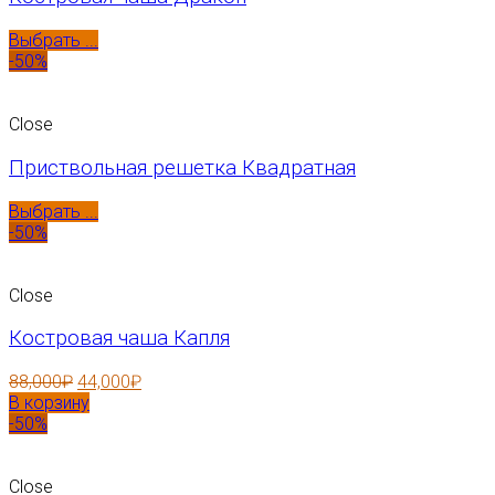
Выбрать ...
-50%
Close
Приствольная решетка Квадратная
Выбрать ...
-50%
Close
Костровая чаша Капля
88,000
₽
44,000
₽
В корзину
-50%
Close