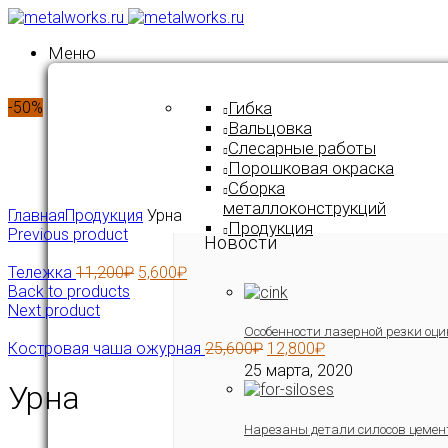
Меню
-50%
Гибка
Вальцовка
Слесарные работы
Порошковая окраска
Сборка
Click to enlarge
металлоконструкций
Главная
Продукция
Урна
Продукция
Previous product
Новости
Тележка
11,200
₽
5,600
₽
Back to products
Next product
Особенности лазерной резки оци
Костровая чаша ожурная
25,600
₽
12,800
₽
25 марта, 2020
Урна
Нарезаны детали силосов цемен