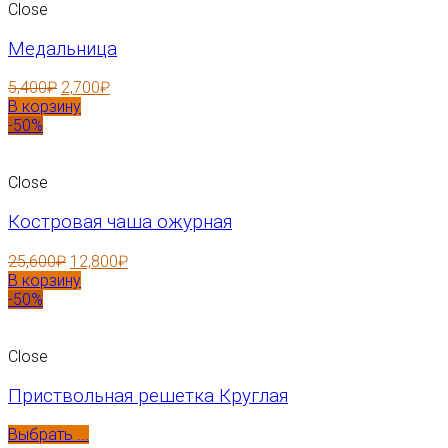
Close
Медальница
5,400
₽
2,700
₽
В корзину
-50%
Close
Костровая чаша ожурная
25,600
₽
12,800
₽
В корзину
-50%
Close
Приствольная решетка Круглая
Выбрать ...