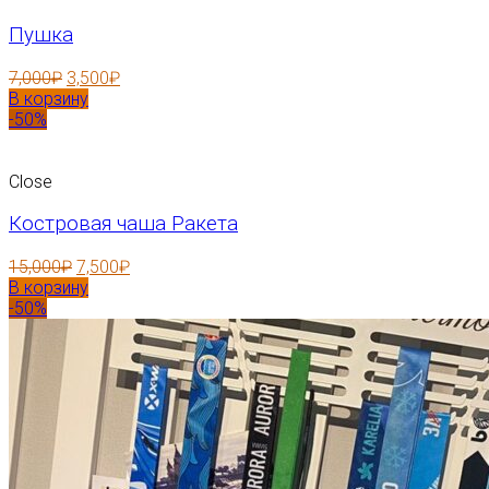
Пушка
7,000
₽
3,500
₽
В корзину
-50%
Close
Костровая чаша Ракета
15,000
₽
7,500
₽
В корзину
-50%