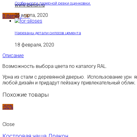
Особенности лазерной резки оцинковки.
www.ibeton.ru
25 марта, 2020
0
items
/
0
₽
Нарезаны детали силосов цемента
18 февраля, 2020
Описание
Возможность выбора цвета по каталогу RAL.
Урна из стали с деревянной дверью. Использование урн я
любой дизайн и придадут пейзажу привлекательный облик.
Похожие товары
-50%
Close
Костровая чаша Дракон