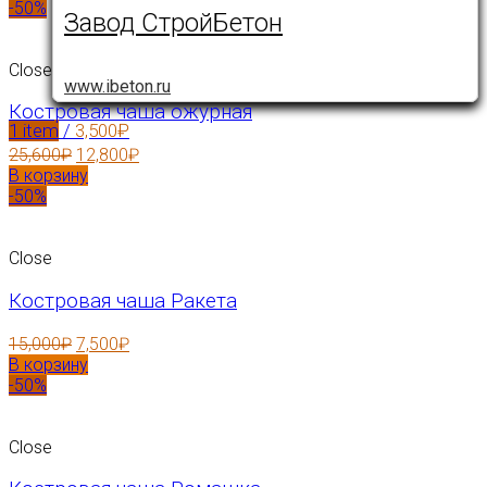
-50%
Завод СтройБетон
Close
www.ibeton.ru
Костровая чаша ожурная
1
item
/
3,500
₽
25,600
₽
12,800
₽
В корзину
-50%
Close
Костровая чаша Ракета
15,000
₽
7,500
₽
В корзину
-50%
Close