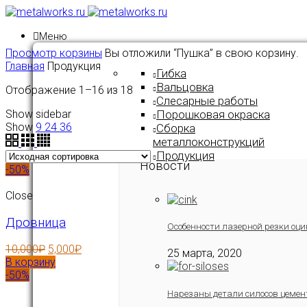
Меню
Просмотр корзины
Вы отложили “Пушка” в свою корзину.
Главная
Продукция
Гибка
Вальцовка
Отображение 1–16 из 18
Слесарные работы
Show sidebar
Порошковая окраска
Show
9
24
36
Сборка
металлоконструкций
Продукция
Новости
-50%
Close
Дровница
Особенности лазерной резки оци
10,000
₽
5,000
₽
25 марта, 2020
В корзину
-50%
Нарезаны детали силосов цемен