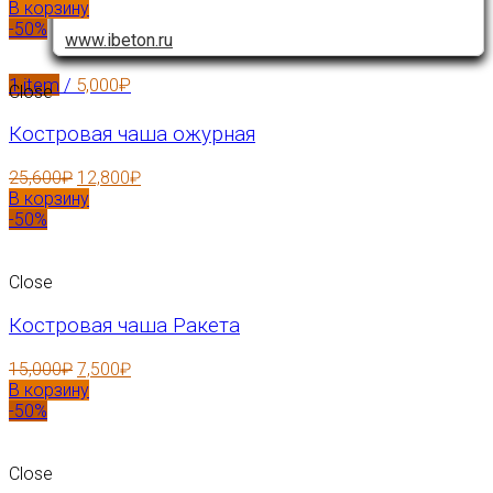
В корзину
-50%
www.ibeton.ru
1
item
/
5,000
₽
Close
Костровая чаша ожурная
25,600
₽
12,800
₽
В корзину
-50%
Close
Костровая чаша Ракета
15,000
₽
7,500
₽
В корзину
-50%
Close