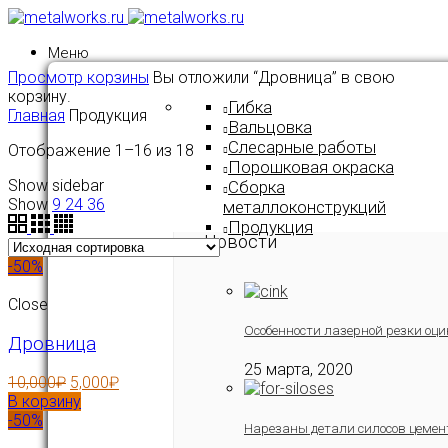
Меню
Просмотр корзины
Вы отложили “Дровница” в свою
корзину.
Гибка
Главная
Продукция
Вальцовка
Слесарные работы
Отображение 1–16 из 18
Порошковая окраска
Show sidebar
Сборка
Show
9
24
36
металлоконструкций
Продукция
Новости
-50%
Close
Особенности лазерной резки оци
Дровница
25 марта, 2020
10,000
₽
5,000
₽
В корзину
-50%
Нарезаны детали силосов цемен