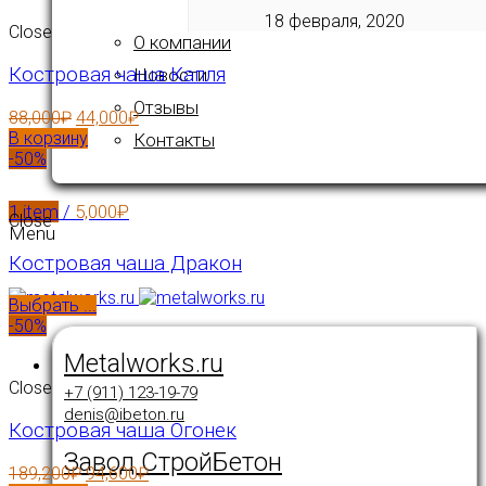
18 февраля, 2020
Close
О компании
Костровая чаша Капля
Новости
Отзывы
88,000
₽
44,000
₽
В корзину
Контакты
-50%
1
item
/
5,000
₽
Close
Menu
Костровая чаша Дракон
Выбрать ...
-50%
Metalworks.ru
Close
+7 (911) 123-19-79
denis@ibeton.ru
Костровая чаша Огонек
Завод СтройБетон
189,200
₽
94,600
₽