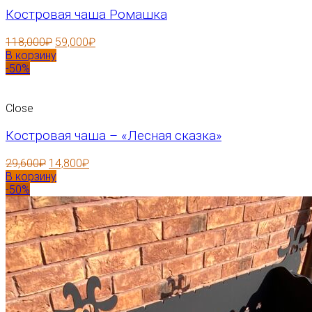
Костровая чаша Ромашка
118,000
₽
59,000
₽
В корзину
-50%
Close
Костровая чаша – «Лесная сказка»
29,600
₽
14,800
₽
В корзину
-50%