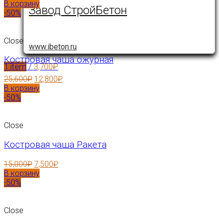
В корзину
Завод СтройБетон
-50%
Close
www.ibeton.ru
Костровая чаша ожурная
1
item
/
3,700
₽
25,600
₽
12,800
₽
В корзину
-50%
Close
Костровая чаша Ракета
15,000
₽
7,500
₽
В корзину
-50%
Close