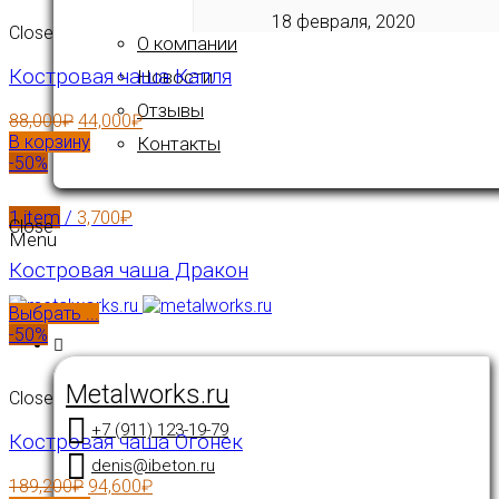
18 февраля, 2020
Close
О компании
Костровая чаша Капля
Новости
Отзывы
88,000
₽
44,000
₽
В корзину
Контакты
-50%
1
item
/
3,700
₽
Close
Menu
Костровая чаша Дракон
Выбрать ...
-50%
Metalworks.ru
Close
+7 (911) 123-19-79
Костровая чаша Огонек
denis@ibeton.ru
189,200
₽
94,600
₽