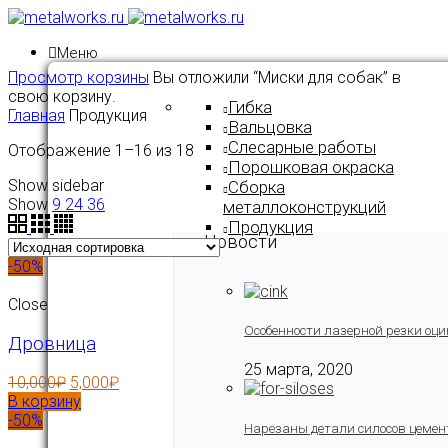
Меню
Просмотр корзины
Вы отложили “Миски для собак” в
свою корзину.
Гибка
Главная
Продукция
Вальцовка
Слесарные работы
Отображение 1–16 из 18
Порошковая окраска
Show sidebar
Сборка
Show
9
24
36
металлоконструкций
Продукция
Новости
-50%
Close
Особенности лазерной резки оци
Дровница
25 марта, 2020
10,000
₽
5,000
₽
В корзину
-50%
Нарезаны детали силосов цемен