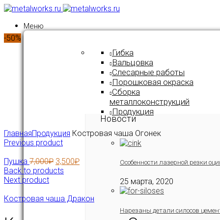
Меню
-50%
Гибка
Вальцовка
Слесарные работы
Порошковая окраска
Сборка
металлоконструкций
Продукция
Новости
Click to enlarge
Главная
Продукция
Костровая чаша Огонек
Previous product
Пушка
7,000
₽
3,500
₽
Особенности лазерной резки оци
Back to products
Next product
25 марта, 2020
Костровая чаша Дракон
Нарезаны детали силосов цемен