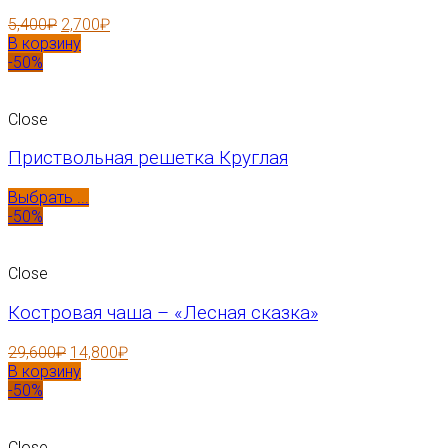
5,400
₽
2,700
₽
В корзину
-50%
Close
Приствольная решетка Круглая
Выбрать ...
-50%
Close
Костровая чаша – «Лесная сказка»
29,600
₽
14,800
₽
В корзину
-50%
Close