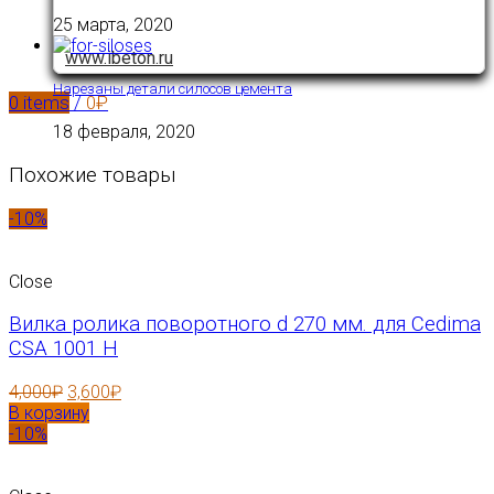
25 марта, 2020
www.ibeton.ru
Нарезаны детали силосов цемента
0
items
/
0
₽
18 февраля, 2020
Похожие товары
-10%
Close
Вилка ролика поворотного d 270 мм. для Cedima
CSA 1001 H
4,000
₽
3,600
₽
В корзину
-10%