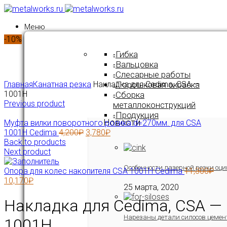
Меню
-10%
Гибка
Вальцовка
Слесарные работы
Click to enlarge
Главная
Канатная резка
Накладка для Cedima, CSA —
Порошковая окраска
1001H
Сборка
Previous product
металлоконструкций
Продукция
Новости
Муфта вилки поворотного ролика d=270мм. для CSA
1001H Cedima
4,200
₽
3,780
₽
Back to products
Next product
Особенности лазерной резки оци
Опора для колес накопителя CSA 1001H Cedima
11,300
₽
10,170
₽
25 марта, 2020
Накладка для Cedima, CSA —
Нарезаны детали силосов цемен
1001H