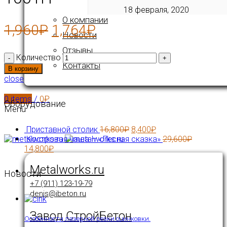
18 февраля, 2020
О компании
1,960
₽
1,764
₽
Новости
Отзывы
Количество
Контакты
В корзину
close
0
items
/
0
₽
Оборудование
Menu
Приставной столик
16,800
₽
8,400
₽
Костровая чаша – «Лесная сказка»
29,600
₽
14,800
₽
Metalworks.ru
Новости
+7 (911) 123-19-79
denis@ibeton.ru
Завод СтройБетон
Особенности лазерной резки оцинковки.