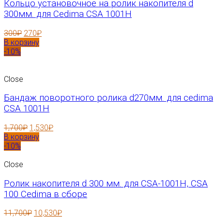
Кольцо установочное на ролик накопителя d
300мм. для Cedima CSA 1001H
300
₽
270
₽
В корзину
-10%
Close
Бандаж поворотного ролика d270мм. для cedima
CSA 1001H
1,700
₽
1,530
₽
В корзину
-10%
Close
Ролик накопителя d 300 мм. для CSA-1001H, CSA
100 Cedima в сборе
11,700
₽
10,530
₽