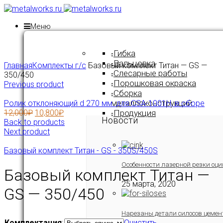
Меню
Гибка
Click to enlarge
Вальцовка
Главная
Комплекты г/с
Базовый комплект Титан — GS —
Слесарные работы
350/450
Порошковая окраска
Previous product
Сборка
металлоконструкций
Ролик отклоняющий d 270 мм. для CSA-1001H, в сборе
12,000
₽
10,800
₽
Продукция
Новости
Back to products
Next product
Базовый комплект Титан - GS - 350S/450S
Особенности лазерной резки оци
Базовый комплект Титан —
25 марта, 2020
GS — 350/450
Нарезаны детали силосов цемен
Комплектация
:
Очистить