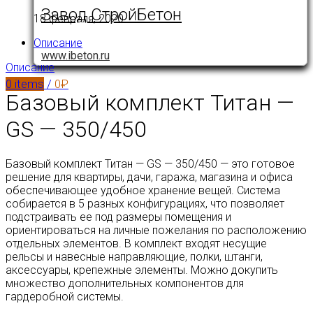
Завод СтройБетон
18 февраля, 2020
Описание
www.ibeton.ru
Описание
0
items
/
0
₽
Базовый комплект Титан —
GS — 350/450
Базовый комплект Титан — GS — 350/450 — это готовое
решение для квартиры, дачи, гаража, магазина и офиса
обеспечивающее удобное хранение вещей. Система
собирается в 5 разных конфигурациях, что позволяет
подстраивать ее под размеры помещения и
ориентироваться на личные пожелания по расположению
отдельных элементов. В комплект входят несущие
рельсы и навесные направляющие, полки, штанги,
аксессуары, крепежные элементы. Можно докупить
множество дополнительных компонентов для
гардеробной системы.