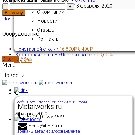
18 февраля, 2020
Количество
О компании
В корзину
close
Новости
Отзывы
Оборудование
Контакты
Приставной столик
16,800
₽
8,400
₽
Костровая чаша – «Лесная сказка»
29,600
₽
0
items
/
0
₽
14,800
₽
Menu
Новости
Особенности лазерной резки оцинковки.
Metalworks.ru
25 марта, 2020
+7 (911) 123-19-79
denis@ibeton.ru
Нарезаны детали силосов цемента