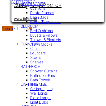
SHOP NOW
Завод СтройБетон
ACCESSORIES
Cushions
Photo Frames
Bean Bags
www.ibeton.ru
Home Telephones
BEDROOM
1
item
/
114,000
₽
Bed Cushions
Duvets & Pillows
Throws & Blankets
FURNITURE
Alarm Clocks
Chairs
Loungers
Stools
Shelves
BATHROOM
Shower Curtains
Bathroom Bins
Bath Towels
LIGHTING
Bath Mats
Ceiling Lighting
Wall Lights
Floor Lamps
Light Bulbs