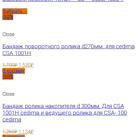
Выбрать ...
-10%
Close
Бандаж поворотного ролика d270мм. для cedima
CSA 1001H
1,700
₽
1,530
₽
В корзину
-10%
Close
Бандаж ролика накопителя d 300мм. Для CSA
1001H cedima и ведущего ролика для CSA- 100
cedima
1,260
₽
1,134
₽