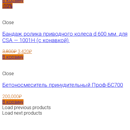
В корзину
-10%
Close
Бандаж ролика приводного колеса d 600 мм. для
CSA — 1001H (с конавкой).
3,800
₽
3,420
₽
В корзину
Close
Бетоносмеситель принудительный Проф-БС700
200,000
₽
В корзину
Load previous products
Load next products