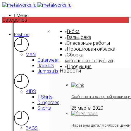
Меню
Categories
Гибка
Fashion
Вальцовка
Слесарные работы
Порошковая окраска
Сборка
MAN
Outerwear
металлоконструкций
Jackets
Продукция
Новости
Jumpsuits
KIDS
T-Shirts
Особенности лазерной резки оци
Dungarees
Shorts
25 марта, 2020
Нарезаны детали силосов цемен
BAGS