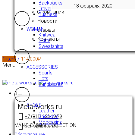
Backpacks
18 февраля, 2020
Travel
О компании
Business
Новости
WOMAN
Отзывы
Knitwear
Контакты
Skirts
Sweatshirts
1
item
/
114,000
₽
Menu
ACCESSORIES
Scarfs
Hats
Sunglasses
SHOES
Metalworks.ru
Leather
+7 (911) 123-19-79
Sneakers
Moccasins
MAN’S CASUAL COLLECTION
denis@ibeton.ru
Оборудование