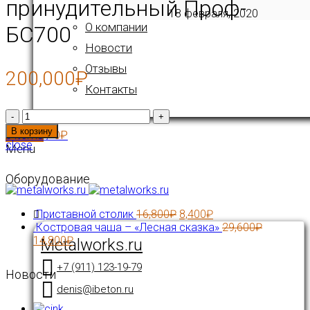
принудительный Проф-
18 февраля, 2020
О компании
БС700
Новости
Отзывы
200,000
₽
Контакты
Количество
В корзину
0
items
/
0
₽
close
Menu
Оборудование
Приставной столик
16,800
₽
8,400
₽
Костровая чаша – «Лесная сказка»
29,600
₽
14,800
₽
Metalworks.ru
+7 (911) 123-19-79
Новости
denis@ibeton.ru