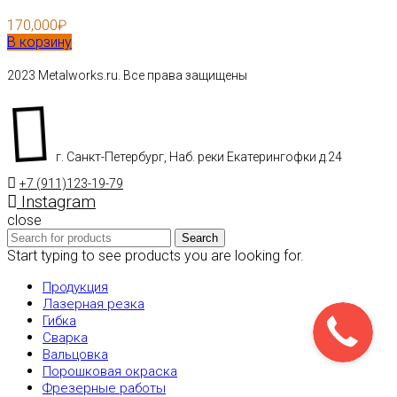
170,000
₽
В корзину
2023 Metalworks.ru. Все права защищены
г. Санкт-Петербург, Наб. реки Екатерингофки д.24
+7 (911)123-19-79
Instagram
close
Search
Start typing to see products you are looking for.
Продукция
Лазерная резка
Гибка
Сварка
Вальцовка
Порошковая окраска
Фрезерные работы