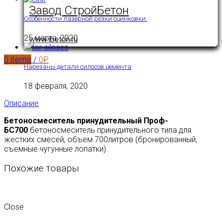
Завод СтройБетон
Особенности лазерной резки оцинковки.
25 марта, 2020
www.ibeton.ru
0
items
/
0
₽
Нарезаны детали силосов цемента
18 февраля, 2020
Описание
Бетоносмеситель принудительный Проф-
БС700
бетоносмеситель принудительного типа для
жестких смесей, объем 700литров (бронированный,
съемные чугунные лопатки)
Похожие товары
Close