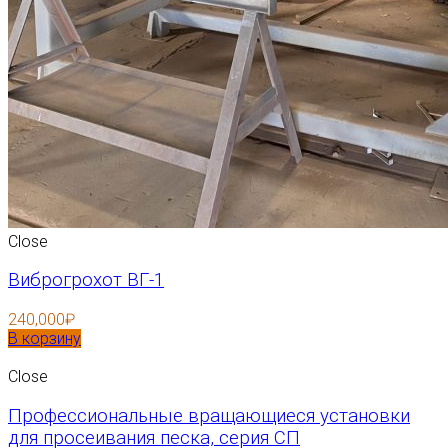
Close
Виброгрохот ВГ-1
240,000
₽
В корзину
Close
Профессиональные вращающиеся установки
для просеивания песка, серия СП