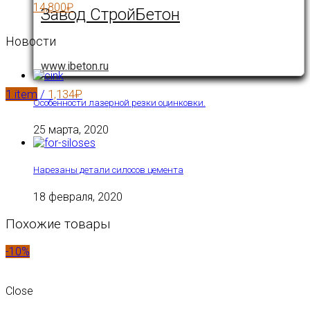
14,800
₽
Завод СтройБетон
Новости
www.ibeton.ru
1
item
/
1,134
₽
Особенности лазерной резки оцинковки.
25 марта, 2020
Нарезаны детали силосов цемента
18 февраля, 2020
Похожие товары
-10%
Close