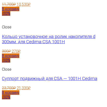
11,700
₽
10,530
₽
В корзину
-10%
Close
Кольцо установочное на ролик накопителя d
300мм. для Cedima CSA 1001H
300
₽
270
₽
В корзину
-10%
Close
Суппорт подвижный для CSA — 1001H Cedima
23,700
₽
21,330
₽
В корзину
-10%