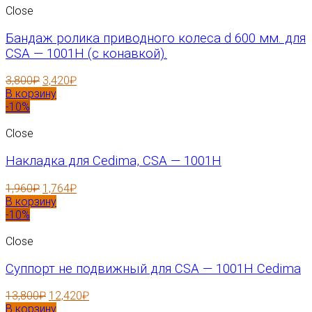
Close
Бандаж ролика приводного колеса d 600 мм. для
CSA — 1001H (с конавкой).
3,800
₽
3,420
₽
В корзину
-10%
Close
Накладка для Cedima, CSA — 1001H
1,960
₽
1,764
₽
В корзину
-10%
Close
Суппорт не подвижный для CSA — 1001H Cedima
13,800
₽
12,420
₽
В корзину