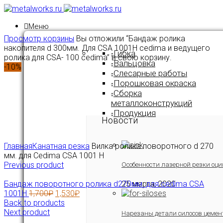
Меню
Просмотр корзины
Вы отложили “Бандаж ролика
накопителя d 300мм. Для CSA 1001H cedima и ведущего
Гибка
ролика для CSA- 100 cedima” в свою корзину.
Вальцовка
-10%
Слесарные работы
Порошковая окраска
Сборка
металлоконструкций
Продукция
Новости
Click to enlarge
Главная
Канатная резка
Вилка ролика поворотного d 270
мм. для Cedima CSA 1001 H
Previous product
Особенности лазерной резки оци
Бандаж поворотного ролика d270мм. для cedima CSA
25 марта, 2020
1001H
1,700
₽
1,530
₽
Back to products
Next product
Нарезаны детали силосов цемен