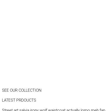
SEE OUR COLLECTION
LATEST PRDOUCTS
Street art salvia irony wolf waistcoat actually lomo meh fap