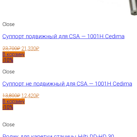
Close
Суппорт подвижный для CSA — 1001H Cedima
23,700
₽
21,330
₽
В корзину
-10%
Close
Суппорт не подвижный для CSA — 1001H Cedima
13,800
₽
12,420
₽
В корзину
-10%
Close
Ролик для каретки станины Hilti DD-HD 30