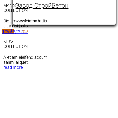
Завод СтройБетон
MAN'S
COLLECTION
www.ibeton.ru
Dictumst oddio mrtattis
sit a nisi justo.
read more
1
item
/
270
₽
KID'S
COLLECTION
A etiam eleifend accum
sanmi aliquet.
read more