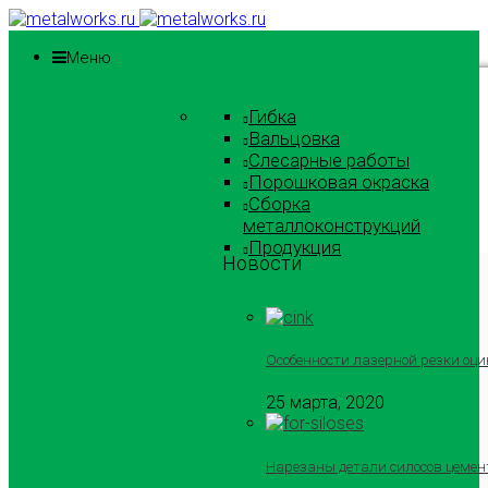
Меню
Гибка
Вальцовка
Слесарные работы
Порошковая окраска
Сборка
металлоконструкций
Продукция
Новости
Особенности лазерной резки оци
25 марта, 2020
Нарезаны детали силосов цемен