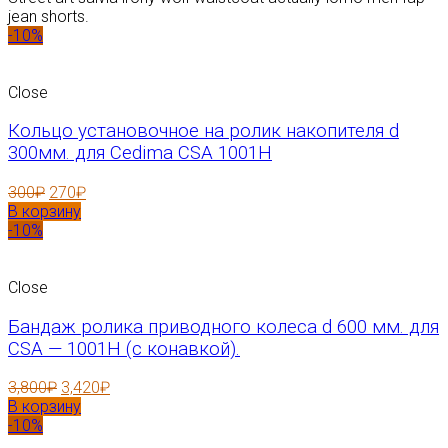
jean shorts.
-10%
Close
Кольцо установочное на ролик накопителя d
300мм. для Cedima CSA 1001H
300
₽
270
₽
В корзину
-10%
Close
Бандаж ролика приводного колеса d 600 мм. для
CSA — 1001H (с конавкой).
3,800
₽
3,420
₽
В корзину
-10%