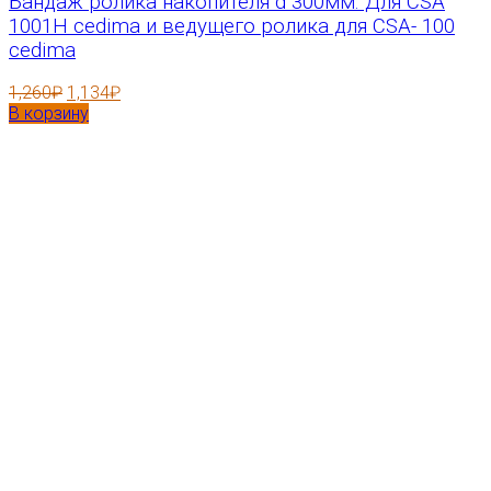
Бандаж ролика накопителя d 300мм. Для CSA
1001H cedima и ведущего ролика для CSA- 100
cedima
1,260
₽
1,134
₽
В корзину