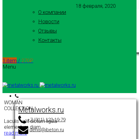
18 февраля, 2020
О компании
Новости
Отзывы
Контакты
1
item
/
270
₽
Menu
WOMAN
Metalworks.ru
COLLECTION
+7 (911) 123-19-79
Laculis velit dictum ligula
elementum diam.
denis@ibeton.ru
read more