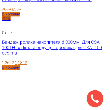
700
₽
630
₽
В корзину
-10%
Close
Бандаж ролика накопителя d 300мм. Для CSA
1001H cedima и ведущего ролика для CSA- 100
cedima
1,260
₽
1,134
₽
В корзину