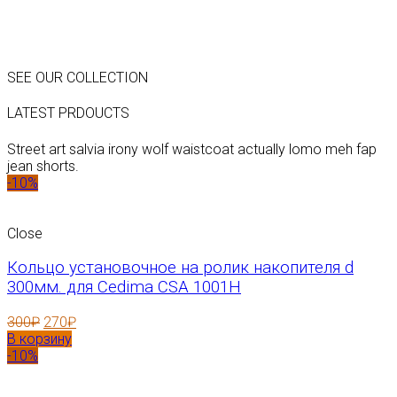
SEE OUR COLLECTION
LATEST PRDOUCTS
Street art salvia irony wolf waistcoat actually lomo meh fap
jean shorts.
-10%
Close
Кольцо установочное на ролик накопителя d
300мм. для Cedima CSA 1001H
300
₽
270
₽
В корзину
-10%