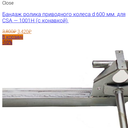
Close
Бандаж ролика приводного колеса d 600 мм. для
CSA — 1001H (с конавкой).
3,800
₽
3,420
₽
В корзину
-10%