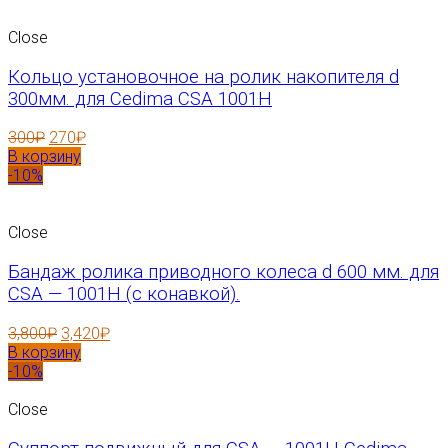
Close
Кольцо установочное на ролик накопителя d
300мм. для Cedima CSA 1001H
300
₽
270
₽
В корзину
-10%
Close
Бандаж ролика приводного колеса d 600 мм. для
CSA — 1001H (с конавкой).
3,800
₽
3,420
₽
В корзину
-10%
Close