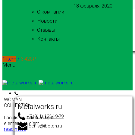
18 февраля, 2020
О компании
Новости
Отзывы
Контакты
1
item
/
3,420
₽
Menu
WOMAN
Metalworks.ru
COLLECTION
+7 (911) 123-19-79
Laculis velit dictum ligula
elementum diam.
denis@ibeton.ru
read more