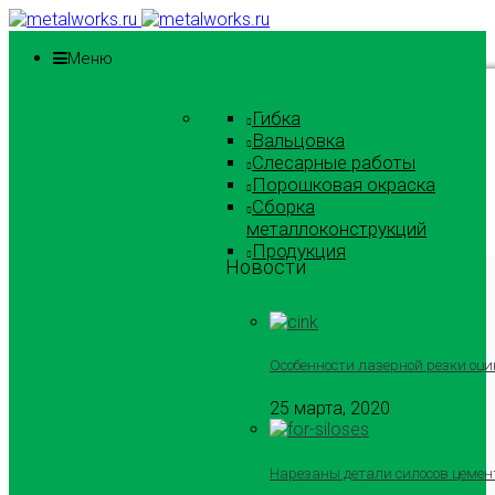
Меню
Гибка
Вальцовка
Слесарные работы
Порошковая окраска
Сборка
металлоконструкций
Продукция
Новости
Особенности лазерной резки оци
25 марта, 2020
Нарезаны детали силосов цемен