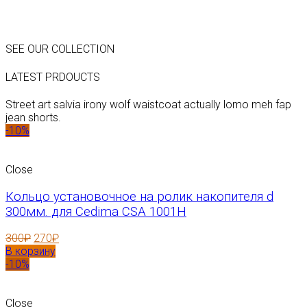
SEE OUR COLLECTION
LATEST PRDOUCTS
Street art salvia irony wolf waistcoat actually lomo meh fap
jean shorts.
-10%
Close
Кольцо установочное на ролик накопителя d
300мм. для Cedima CSA 1001H
300
₽
270
₽
В корзину
-10%
Close