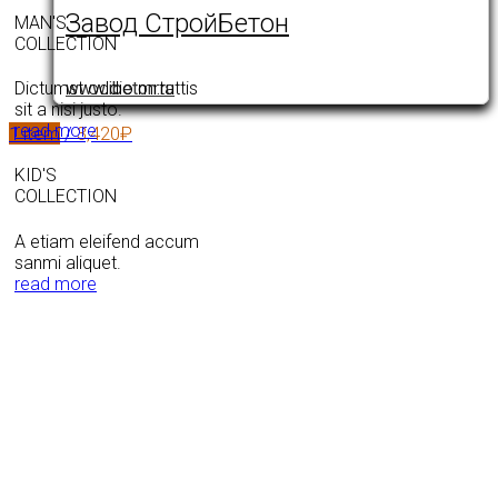
Завод СтройБетон
MAN'S
COLLECTION
www.ibeton.ru
Dictumst oddio mrtattis
sit a nisi justo.
read more
1
item
/
3,420
₽
KID'S
COLLECTION
A etiam eleifend accum
sanmi aliquet.
read more