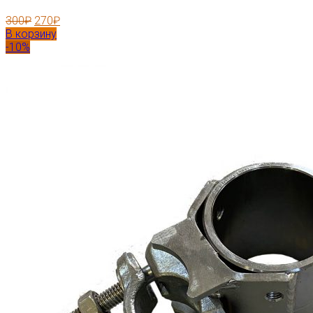
300
₽
270
₽
В корзину
-10%