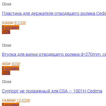
Close
Пластина для держателя отводящего ролика Cedi
9,000
₽
8,100
₽
В корзину
-10%
Close
Втулка для вилки отводящего ролика d=270mm. c
450
₽
405
₽
В корзину
-10%
Close
Суппорт не подвижный для CSA — 1001H Cedima
13,800
₽
12,420
₽
В корзину