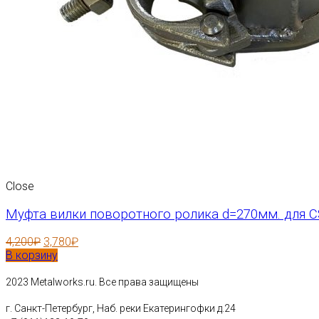
Close
Муфта вилки поворотного ролика d=270мм. для 
4,200
₽
3,780
₽
В корзину
2023 Metalworks.ru. Все права защищены
г. Санкт-Петербург, Наб. реки Екатерингофки д.24