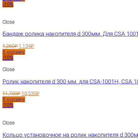
-10%
Close
Бандаж ролика накопителя d 300мм. Для CSA 1001
1,260
₽
1,134
₽
В корзину
-10%
Close
Ролик накопителя d 300 мм. для CSA-1001H, CSA 1
11,700
₽
10,530
₽
В корзину
-10%
Close
Кольцо установочное на ролик накопителя d 300м