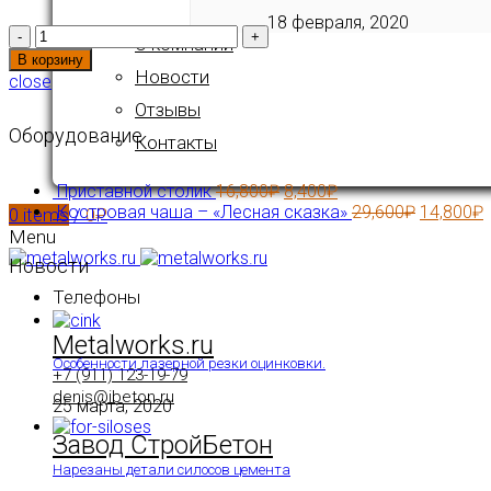
18 февраля, 2020
Количество
О компании
В корзину
Новости
close
Отзывы
Оборудование
Контакты
Приставной столик
16,800
₽
8,400
₽
Костровая чаша – «Лесная сказка»
29,600
₽
14,800
₽
0
items
/
0
₽
Menu
Новости
Телефоны
Metalworks.ru
Особенности лазерной резки оцинковки.
+7 (911) 123-19-79
denis@ibeton.ru
25 марта, 2020
Завод СтройБетон
Нарезаны детали силосов цемента