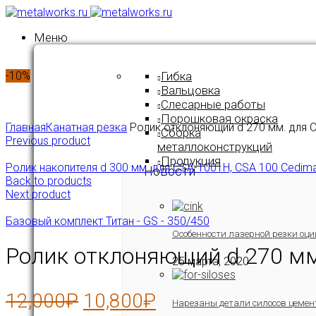
Меню
-10%
Гибка
Вальцовка
Слесарные работы
Click to enlarge
Порошковая окраска
Главная
Канатная резка
Ролик отклоняющий d 270 мм. для 
Сборка
Previous product
металлоконструкций
Продукция
Ролик накопителя d 300 мм. для CSA-1001H, CSA 100 Cedim
Новости
Back to products
Next product
Базовый комплект Титан - GS - 350/450
Особенности лазерной резки оци
Ролик отклоняющий d 270 мм
25 марта, 2020
12,000
₽
10,800
₽
Нарезаны детали силосов цемен