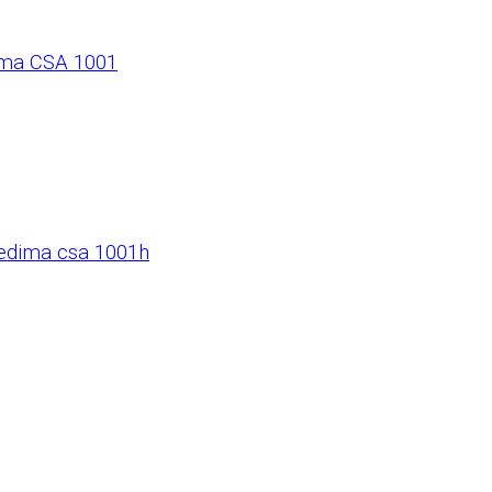
ma CSA 1001
edima csa 1001h