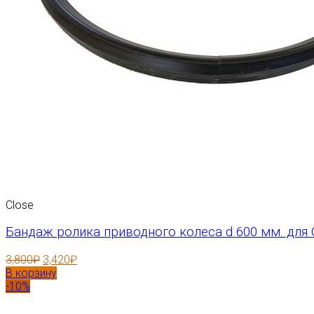
Close
Бандаж ролика приводного колеса d 600 мм. для 
3,800
₽
3,420
₽
В корзину
-10%