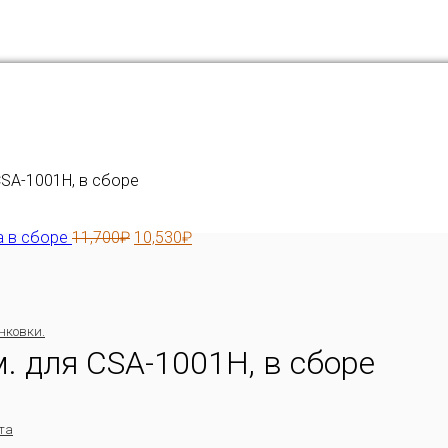
CSA-1001H, в сборе
a в сборе
11,700
₽
10,530
₽
нковки.
. для CSA-1001H, в сборе
та