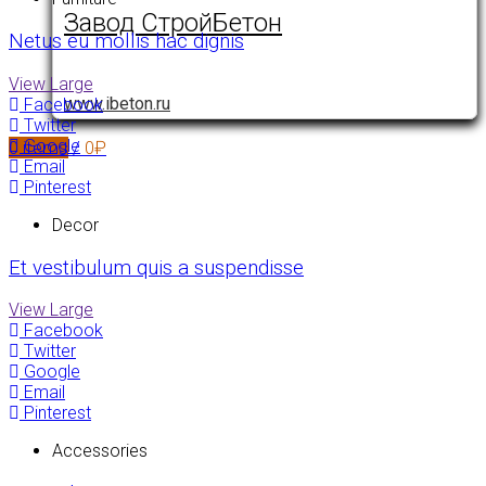
Завод СтройБетон
Netus eu mollis hac dignis
View Large
www.ibeton.ru
Facebook
Twitter
Google
0
items
/
0
₽
Email
Pinterest
Decor
Et vestibulum quis a suspendisse
View Large
Facebook
Twitter
Google
Email
Pinterest
Accessories