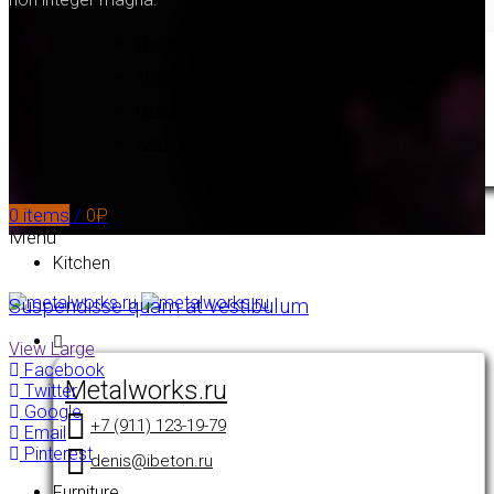
18 февраля, 2020
О компании
Новости
Отзывы
Контакты
0
items
/
0
₽
Menu
Kitchen
Suspendisse quam at vestibulum
View Large
Facebook
Metalworks.ru
Twitter
Google
+7 (911) 123-19-79
Email
Pinterest
denis@ibeton.ru
Furniture