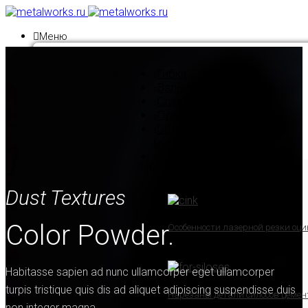
Меню
Гибка
Вальцовка
Слесарные работы
Порошковая окраска
Сборка
металлоконструкций
Продукция
Новости
Dust Textures
Color Powder.
Особенности лазерной резки оци
25 марта, 2020
Habitasse sapien ad nunc ullamcorper eget ullamcorper
turpis tristique quis dis ad aliquet adipiscing suspendisse duis
Нарезаны детали силосов цемен
non integer magna.