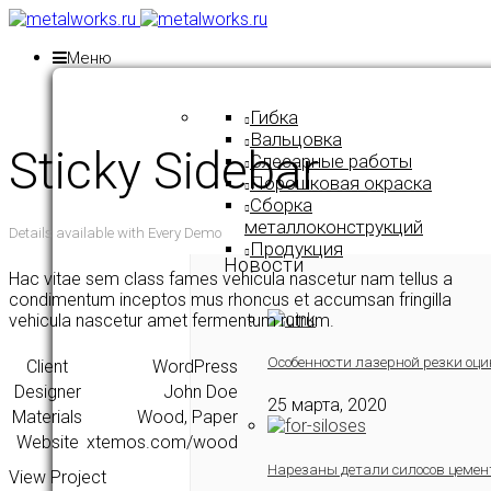
Меню
Гибка
Вальцовка
Sticky Sidebar
Слесарные работы
Порошковая окраска
Сборка
металлоконструкций
Details available with Every Demo
Продукция
Новости
Hac vitae sem class fames vehicula nascetur nam tellus a
condimentum inceptos mus rhoncus et accumsan fringilla
vehicula nascetur amet fermentum rutrum.
Особенности лазерной резки оци
Client
WordPress
Designer
John Doe
25 марта, 2020
Materials
Wood, Paper
Website
xtemos.com/wood
Нарезаны детали силосов цемен
View Project