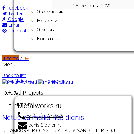
18 февраля, 2020
Facebook
О компании
Twitter
Google
Новости
Email
Отзывы
Pinterest
Контакты
0
items
/
0
₽
Menu
Back to list
Older
Netus eu mollis hac dignis
Related Projects
Metalworks.ru
Furniture
+7 (911) 123-19-79
Netus eu mollis hac dignis
denis@ibeton.ru
ULLAMCORPER CONSEQUAT PULVINAR SCELERISQUE