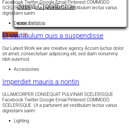
Facebook Twitter Google Email Pinterest COMMODO
Завод СтройБетон
SCELERISQUE. Ut a parturient ad vestibulum lectus varius
dignistami sarim
www.ibeton.ru
Decor
0
items
/
0
₽
Et vestibulum quis a suspendisse
Our Latest Work we are creative agency Accum luctus dolor
sit amet, consectetuer adipiscing elit, sed diam nonummy
nibh euismod
Accessories
Imperdiet mauris a nontin
ULLAMCORPER CONSEQUAT PULVINAR SCELERISQUE
Facebook Twitter Google Email Pinterest COMMODO
SCELERISQUE. Ut a parturient ad vestibulum lectus varius
dignistami sarim
Lighting