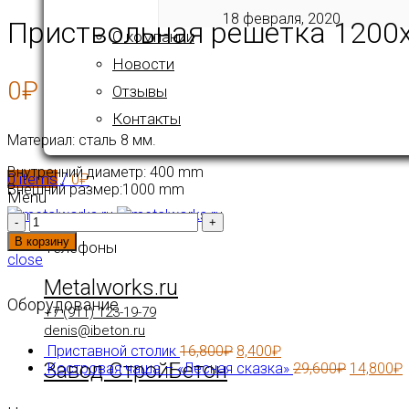
18 февраля, 2020
Приствольная решетка 1200
О компании
Новости
0
₽
Отзывы
Контакты
Материал: сталь 8 мм.
Внутренний диаметр: 400 mm
0
items
/
0
₽
Внешний размер:1000 mm
Menu
Количество
В корзину
Телефоны
close
Metalworks.ru
Оборудование
+7 (911) 123-19-79
denis@ibeton.ru
Приставной столик
16,800
₽
8,400
₽
Завод СтройБетон
Костровая чаша – «Лесная сказка»
29,600
₽
14,800
₽