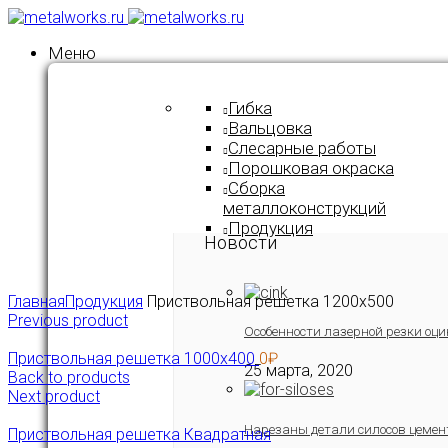
Меню
Гибка
Вальцовка
Слесарные работы
Порошковая окраска
Сборка
металлоконструкций
Продукция
Новости
Click to enlarge
Главная
Продукция
Приствольная решетка 1200х500
Previous product
Особенности лазерной резки оци
Приствольная решетка 1000х400
0
₽
25 марта, 2020
Back to products
Next product
Нарезаны детали силосов цемен
Приствольная решетка Квадратная