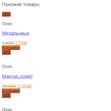
Похожие товары
-50%
Close
Медальница
5,400
₽
2,700
₽
В корзину
-50%
Close
Мангал_козёл
34,000
₽
17,000
₽
В корзину
-50%
Close