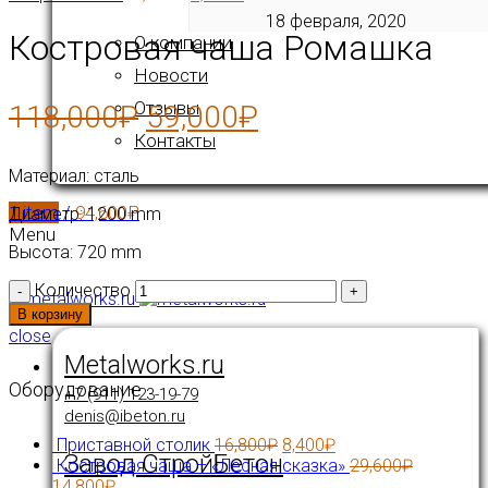
18 февраля, 2020
Костровая чаша Ромашка
О компании
Новости
Отзывы
118,000
₽
59,000
₽
Контакты
Материал: сталь
1
item
/
94,600
₽
Диаметр: 1200 mm
Menu
Высота: 720 mm
Количество
В корзину
close
Metalworks.ru
Оборудование
+7 (911) 123-19-79
denis@ibeton.ru
Приставной столик
16,800
₽
8,400
₽
Завод СтройБетон
Костровая чаша – «Лесная сказка»
29,600
₽
14,800
₽