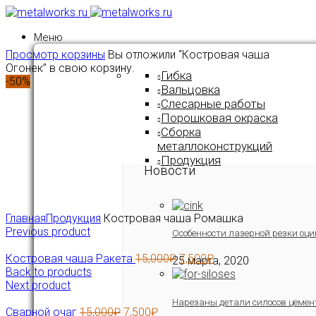
Меню
Просмотр корзины
Вы отложили “Костровая чаша
Огонек” в свою корзину.
Гибка
-50%
Вальцовка
Слесарные работы
Порошковая окраска
Сборка
металлоконструкций
Продукция
Новости
Click to enlarge
Главная
Продукция
Костровая чаша Ромашка
Previous product
Особенности лазерной резки оци
Костровая чаша Ракета
15,000
₽
7,500
₽
25 марта, 2020
Back to products
Next product
Нарезаны детали силосов цемен
Сварной очаг
15,000
₽
7,500
₽