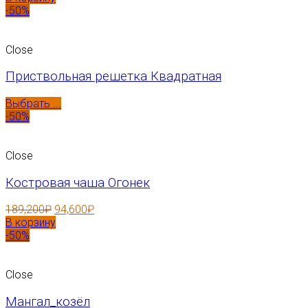
-50%
Close
Приствольная решетка Квадратная
Выбрать ...
-50%
Close
Костровая чаша Огонек
189,200
₽
94,600
₽
В корзину
-50%
Close
Мангал_козёл