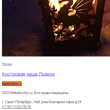
Close
Костровая чаша Дракон
Выбрать ...
2023 Metalworks.ru. Все права защищены
г. Санкт-Петербург, Наб. реки Екатерингофки д.24
+7 (911)123-19-79