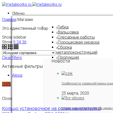
Меню
Главная
Магазин
Гибка
Это единственный товар
Вальцовка
Слесарные работы
Show sidebar
Show
9
24
36
Порошковая окраска
Сборка
металлоконструкций
Продукция
Clear filters
Новости
Активные фильтры
Alessi
Особенности лазерной резки оци
-10%
25 марта, 2020
Close
Кольцо установочное на ролик накопителя d
Нарезаны детали силосов цемен