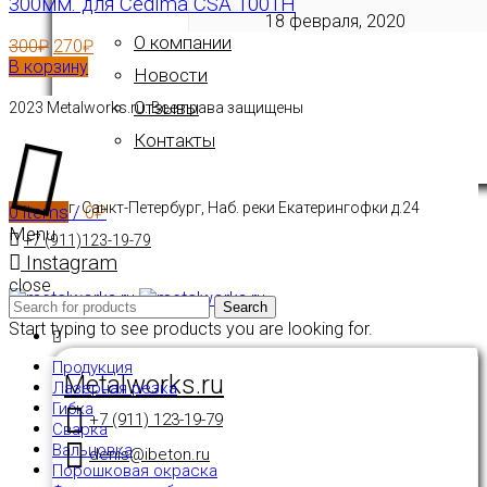
300мм. для Cedima CSA 1001H
18 февраля, 2020
О компании
300
₽
270
₽
В корзину
Новости
Отзывы
2023 Metalworks.ru. Все права защищены
Контакты
г. Санкт-Петербург, Наб. реки Екатерингофки д.24
0
items
/
0
₽
Menu
+7 (911)123-19-79
Instagram
close
Search
Start typing to see products you are looking for.
Продукция
Metalworks.ru
Лазерная резка
Гибка
+7 (911) 123-19-79
Сварка
Вальцовка
denis@ibeton.ru
Порошковая окраска