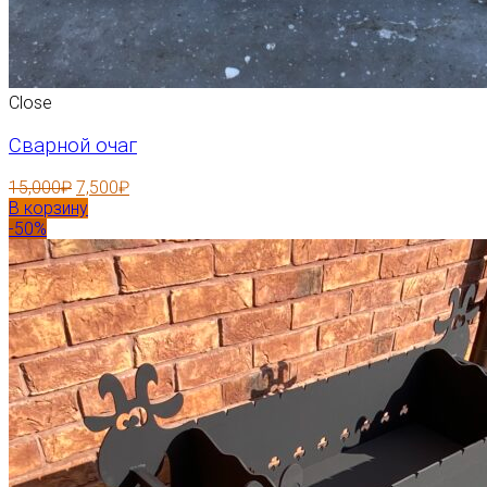
Close
Сварной очаг
15,000
₽
7,500
₽
В корзину
-50%