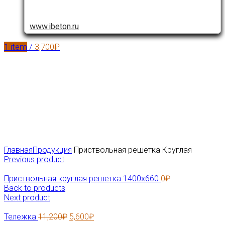
www.ibeton.ru
1
item
/
3,700
₽
Click to enlarge
Главная
Продукция
Приствольная решетка Круглая
Previous product
Приствольная круглая решетка 1400х660
0
₽
Back to products
Next product
Тележка
11,200
₽
5,600
₽