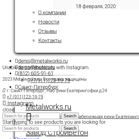
18 февраля, 2020
О компании
Новости
Отзывы
Контакты
denis@metalworks.ru
denis@ibeton.ru
Unable to communicate with Instagram.
(812) 605-91-61
2023 Metalworks.ru. Все права защищены
+7(911)123-19-79
Санкт-Петербург
г. Санкт-Петербург, Наб. реки Екатерингофки д.24
+7 (911)123-19-79
Instagram
Metalworks.ru
close
Search
г. Санкт-Петербург, набережная реки Екатеринг
Start typing to see products you are looking for.
Search
Завод СтройБетон