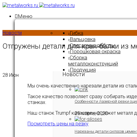
Меню
Новости
Гибка
Вальцовка
Отгружены детали для кран-балки из м
Слесарные работы
Порошковая окраска
Сборка
металлоконструкций
Продукция
Новости
28
Июн
Мы очень качественно нарезали детали из стал
Такое качество позволяет сразу собирать изде
Особенности лазерной резки оци
станках.
Наш станок Trumpf качественно режет металл 
25 марта, 2020
Посмотреть цены на резку
Нарезаны детали силосов цемен