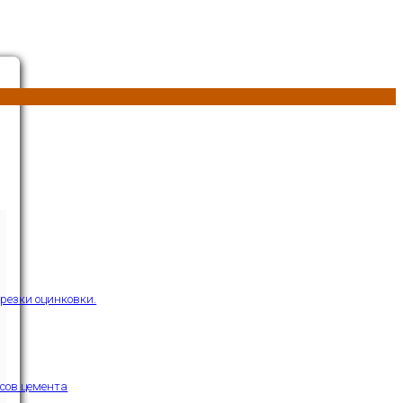
резки оцинковки.
сов цемента