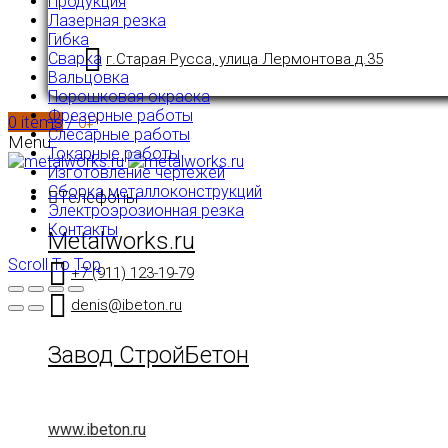
Продукция
Лазерная резка
Гибка
Сварка
г.Старая Русса, улица Лермонтова д.35
Вальцовка
Порошковая окраска
Фрезерные работы
0
items
/
0
₽
Слесарные работы
Menu
Токарные работы
Изготовление чертежей
Сборка металлоконструкций
Телефоны
Электроэрозионная резка
Контакты
Metalworks.ru
Scroll To Top
+7 (911) 123-19-79
denis@ibeton.ru
Завод СтройБетон
www.ibeton.ru