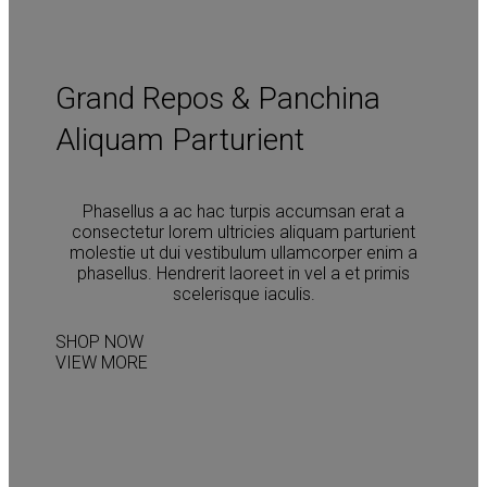
Grand Repos & Panchina
Aliquam Parturient
Phasellus a ac hac turpis accumsan erat a
consectetur lorem ultricies aliquam parturient
molestie ut dui vestibulum ullamcorper enim a
phasellus. Hendrerit laoreet in vel a et primis
scelerisque iaculis.
SHOP NOW
VIEW MORE