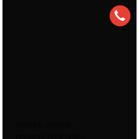
Vestibu enimar
posuere aliqi soles.