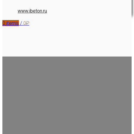
www.ibeton.ru
0
items
/
0
₽