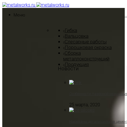
Меню
Гибка
Вальцовка
Слесарные работы
Порошковая окраска
Сборка
металлоконструкций
Продукция
Новости
Особенности лазерной резки оци
25 марта, 2020
Нарезаны детали силосов цемен