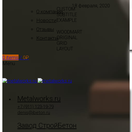
18 февраля, 2020
CUSTOM
О компании
SUBTITLE
Новости
EXAMPLE
Отзывы
WOODMART
ORIGINAL
Контакты
GRID
LAYOUT
0
items
/
0
₽
Menu
Metalworks.ru
+7 (911) 123-19-79
denis@ibeton.ru
Завод СтройБетон