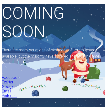
COMING
SOON
There are many variations of passages of Lorem Ipsum
available, but the majority have suffered alteration in some
form.
Facebook
Twitter
Google
Email
Pinterest