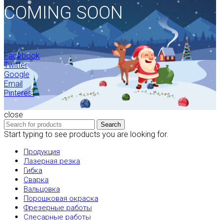
COMING SOON
Facebook
Twitter
Google
Email
Pinterest
close
Search
Start typing to see products you are looking for.
Продукция
Лазерная резка
Гибка
Сварка
Вальцовка
Порошковая окраска
Фрезерные работы
Слесарные работы