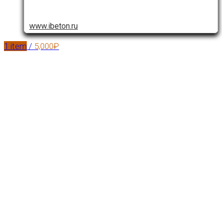
www.ibeton.ru
1
item
/
5,000
₽