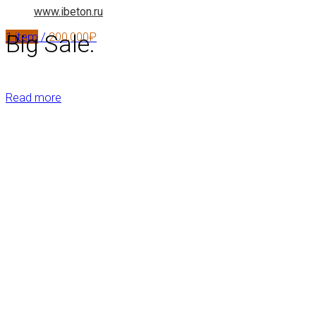
www.ibeton.ru
Big Sale.
1
item
/
200,000
₽
Read more