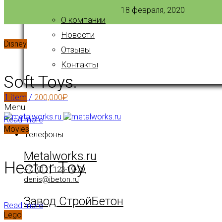
18 февраля, 2020
О компании
Новости
Disney
Отзывы
Контакты
Soft Toys.
1
item
/
200,000
₽
Menu
Read more
Movies
Телефоны
Metalworks.ru
Hector Toy.
+7 (911) 123-19-79
denis@ibeton.ru
Завод СтройБетон
Read more
Lego